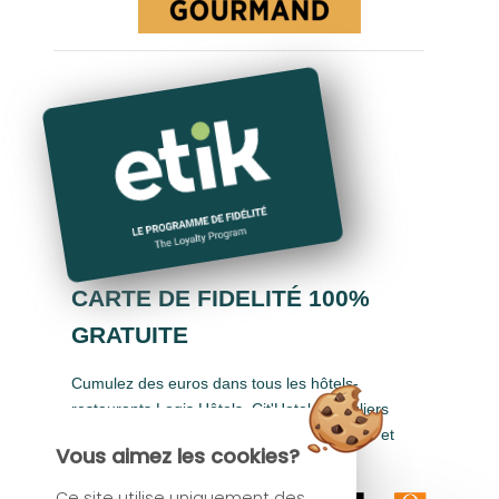
CARTE DE FIDELITÉ 100%
GRATUITE
Cumulez des euros dans tous les hôtels-
restaurants Logis Hôtels, Cit'Hotel, Singuliers
Hôtels, Demeures & Châteaux, Urban Style et
Vous aimez les cookies?
Auberge de Pays.
Ce site utilise uniquement des