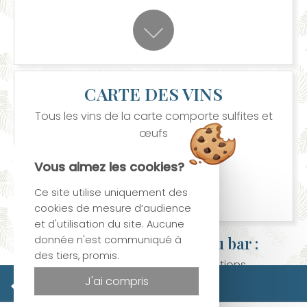
CARTE DES VINS
Tous les vins de la carte comporte sulfites et
œufs
Vous aimez les cookies?
Ce site utilise uniquement des
cookies de mesure d’audience
et d'utilisation du site. Aucune
donnée n'est communiqué à
Horaires d'ouverture du bar
:
des tiers, promis.
Ouvert 7j/7, 24h/24 avec Collations
Site officiel
J'ai compris
Meilleur tarif garanti
Horaires d'ouverture