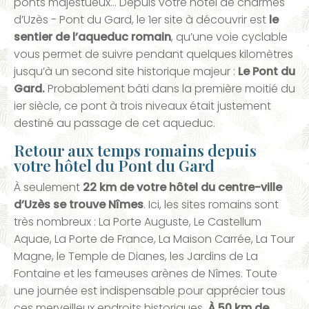
ponts majestueux… Depuis votre hôtel de charmes
d’Uzès - Pont du Gard, le 1er site à découvrir est
le
sentier de l’aqueduc romain
, qu’une voie cyclable
vous permet de suivre pendant quelques kilomètres
jusqu’à un second site historique majeur :
Le Pont du
Gard.
Probablement bâti dans la première moitié du
ier siècle, ce pont à trois niveaux était justement
destiné au passage de cet aqueduc.
Retour aux temps romains depuis
votre hôtel du Pont du Gard
À seulement
22 km de votre hôtel du centre-ville
d’Uzès se trouve Nîmes
. Ici, les sites romains sont
très nombreux : La Porte Auguste, Le Castellum
Aquae, La Porte de France, La Maison Carrée, La Tour
Magne, le Temple de Dianes, les Jardins de La
Fontaine et les fameuses arènes de Nîmes. Toute
une journée est indispensable pour apprécier tous
ces merveilleux endroits historiques.
À 50 km de