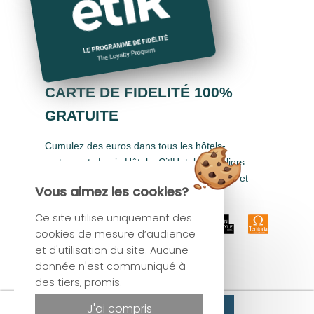
CARTE DE FIDELITÉ 100%
GRATUITE
Cumulez des euros dans tous les hôtels-
restaurants Logis Hôtels, Cit'Hotel, Singuliers
Hôtels, Demeures & Châteaux, Urban Style et
Vous aimez les cookies?
Auberge de Pays.
Ce site utilise uniquement des
cookies de mesure d’audience
et d'utilisation du site. Aucune
donnée n'est communiqué à
des tiers, promis.
Site officiel
Réserver
J'ai compris