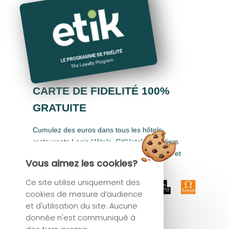
CARTE DE FIDELITÉ 100%
GRATUITE
Cumulez des euros dans tous les hôtels-
restaurants Logis Hôtels, Cit'Hotel, Singuliers
Hôtels, Demeures & Châteaux, Urban Style et
Vous aimez les cookies?
Auberge de Pays.
Ce site utilise uniquement des
cookies de mesure d’audience
et d'utilisation du site. Aucune
donnée n'est communiqué à