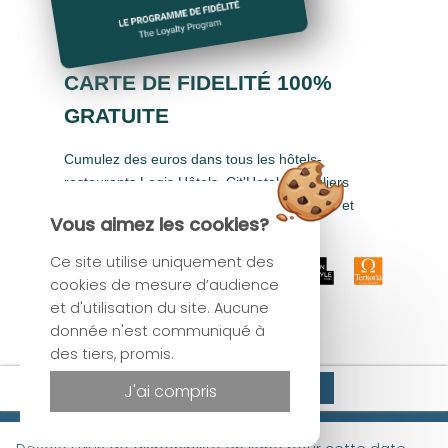
CARTE DE FIDELITÉ 100%
GRATUITE
Cumulez des euros dans tous les hôtels-
restaurants Logis Hôtels, Cit'Hotel, Singuliers
Hôtels, Demeures & Châteaux, Urban Style et
Vous aimez les cookies?
Auberge de Pays.
Ce site utilise uniquement des
cookies de mesure d’audience
et d'utilisation du site. Aucune
donnée n'est communiqué à
des tiers, promis.
Site officiel
Réserver
J'ai compris
Meilleur tarif garanti
© Hôtel Uzès Pont du Gard & Restaurant Le Cercle Rouge |