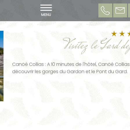
MENU
Visitez le Gard de
Canöé Collias : A 10 minutes de l'hôtel, Canöé Colli
découvrir les gorges du Gardon et le Pont du Gard.