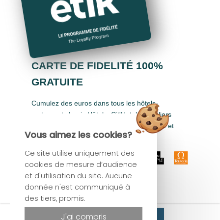
CARTE DE FIDELITÉ 100%
GRATUITE
Cumulez des euros dans tous les hôtels-
restaurants Logis Hôtels, Cit'Hotel, Singuliers
Hôtels, Demeures & Châteaux, Urban Style et
Vous aimez les cookies?
Auberge de Pays.
Ce site utilise uniquement des
cookies de mesure d’audience
et d'utilisation du site. Aucune
donnée n'est communiqué à
des tiers, promis.
Site officiel
Réserver
J'ai compris