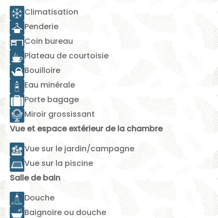
Climatisation
Penderie
Coin bureau
Plateau de courtoisie
Bouilloire
Eau minérale
Porte bagage
Miroir grossissant
Vue et espace extérieur de la chambre
Vue sur le jardin/campagne
Vue sur la piscine
Salle de bain
Douche
Baignoire ou douche