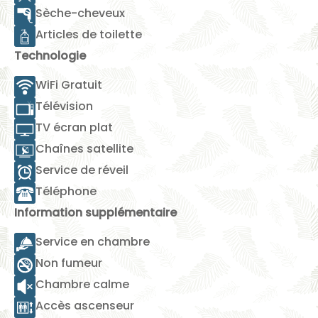
Sèche-cheveux
Articles de toilette
Technologie
WiFi Gratuit
Télévision
TV écran plat
Chaînes satellite
Service de réveil
Téléphone
Information supplémentaire
Service en chambre
Non fumeur
Chambre calme
Accès ascenseur