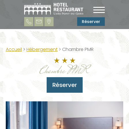
Réserver
Accueil
>
Hébergement
> Chambre PMR
Chambre PMR
Réserver