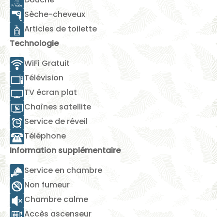
Sèche-cheveux
Articles de toilette
Technologie
WiFi Gratuit
Télévision
TV écran plat
Chaînes satellite
Service de réveil
Téléphone
Information supplémentaire
Service en chambre
Non fumeur
Chambre calme
Accès ascenseur