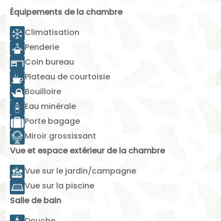
Équipements de la chambre
Climatisation
Penderie
Coin bureau
Plateau de courtoisie
Bouilloire
Eau minérale
Porte bagage
Miroir grossissant
Vue et espace extérieur de la chambre
Vue sur le jardin/campagne
Vue sur la piscine
Salle de bain
Douche