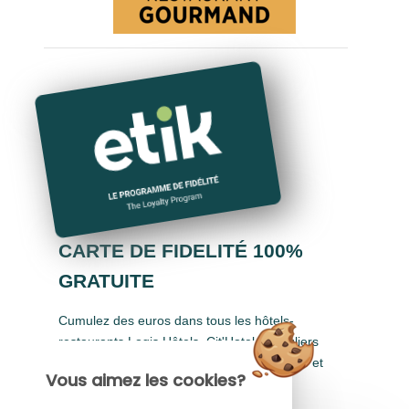
CARTE DE FIDELITÉ 100%
GRATUITE
Cumulez des euros dans tous les hôtels-
restaurants Logis Hôtels, Cit'Hotel, Singuliers
Hôtels, Demeures & Châteaux, Urban Style et
Vous aimez les cookies?
Auberge de Pays.