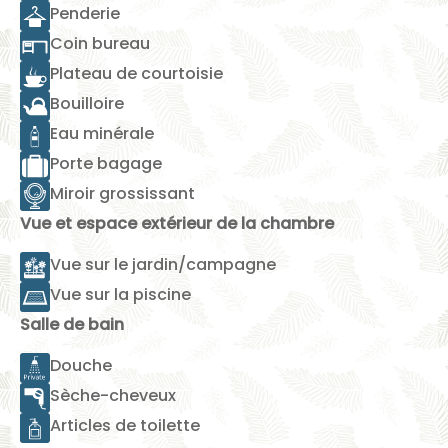
Penderie
Coin bureau
Plateau de courtoisie
Bouilloire
Eau minérale
Porte bagage
Miroir grossissant
Vue et espace extérieur de la chambre
Vue sur le jardin/campagne
Vue sur la piscine
Salle de bain
Douche
Sèche-cheveux
Articles de toilette